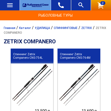
0
РЫБОЛОВНЫЕ ТУРЫ
/
/
/
/
/
Главная
Каталог
УДИЛИЩА
СПИННИНГОВЫЕ
ZETRIX
ZETRIX
COMPANERO
ZETRIX COMPANERO
Спиннинг Zetrix
Спиннинг Zetrix
Companero CNS-754L
Companero CNS-764M
13 500 р.
13 690 р.