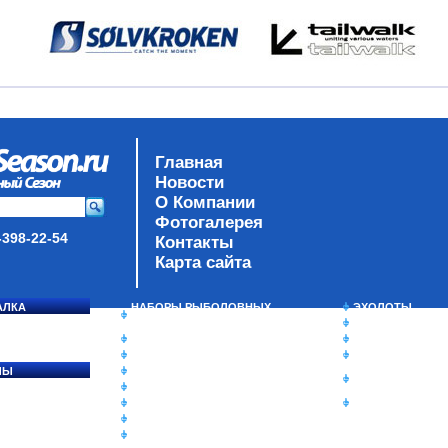
Главная
Новости
О Компании
Фотогалерея
-398-22-54
Контакты
Карта сайта
АЛКА
НАБОРЫ РЫБОЛОВНЫХ
ЭХОЛОТЫ
СОСЯ
СНАСТЕЙ
ЗИМНЯЯ РЫБАЛ
ДАУНРИГГЕРЫ SCOTTY
СУМКИ/РЮКЗАК
МИНИПЛАНЕРЫ
ЯЩИКИ/КОРОБК
ЛЫ
ОДЕЖДА
ИЗОТЕРМИЧЕСК
Ы
ОБУВЬ
КОНТЕЙНЕРЫ
АКСЕССУАРЫ
ОЧКИ
ОЛОВКИ
ЛАКИ ДЛЯ ПРИМАНОК
ПОДВОДНЫЕ КАМЕРЫ