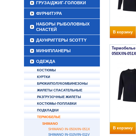
ГРУЗА/ДЖИГ-ГОЛОВКИ
ФУРНИТУРА
НАБОРЫ РЫБОЛОВНЫХ
СНАСТЕЙ
В корзину
ДАУНРИГГЕРЫ SCOTTY
Термобелье 
МИНИПЛАНЕРЫ
050X/IN-051
ОДЕЖДА
КОСТЮМЫ
КУРТКИ
БРЮКИ/ПОЛУКОМБИНЕЗОНЫ
ЖИЛЕТЫ СПАСАТЕЛЬНЫЕ
РАЗГРУЗОЧНЫЕ ЖИЛЕТЫ
КОСТЮМЫ-ПОПЛАВКИ
ПОДКЛАДКИ
ТЕРМОБЕЛЬЕ
SHIMANO
В корзину
SHIMANO IN-050X/IN-051X
SHIMANO IN-010V/IN-011V