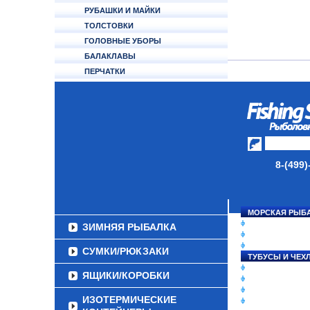
РУБАШКИ И МАЙКИ
ТОЛСТОВКИ
ГОЛОВНЫЕ УБОРЫ
БАЛАКЛАВЫ
ПЕРЧАТКИ
НОСКИ
ОБУВЬ
АКСЕССУАРЫ
ЛАКИ ДЛЯ ПРИМАНОК
8-(499)
ПОДВОДНЫЕ КАМЕРЫ
ЭХОЛОТЫ
МОРСКАЯ РЫБ
СНАСТИ НА ЛО
ЗИМНЯЯ РЫБАЛКА
КАТУШКИ
УДИЛИЩА
СУМКИ/РЮКЗАКИ
ТУБУСЫ И ЧЕХ
ЛЕСКИ И ШНУР
ЯЩИКИ/КОРОБКИ
ПРИМАНКИ
ГРУЗА/ДЖИГ-Г
ИЗОТЕРМИЧЕСКИЕ
ФУРНИТУРА