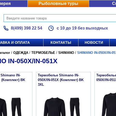
лерея
Рыболовные туры
С
8(499) 398 22 54
с 10 до 19 без выходных
АВКА И ОПЛАТА
КОНТАКТЫ
НОВОСТИ
аталог
/
ОДЕЖДА
/
ТЕРМОБЕЛЬЕ
/
SHIMANO
/
SHIMANO IN-050X/IN-05
O IN-050X/IN-051X
Shimano IN-
Термобелье Shimano IN-
Термобелье
X (Комплект) BK
050X/IN-051X (Комплект) BK
050X/IN-051
3XL