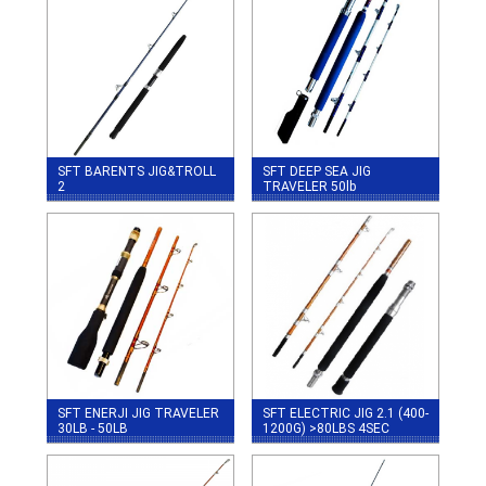
SFT BARENTS JIG&TROLL
SFT DEEP SEA JIG
2
TRAVELER 50lb
SFT ENERJI JIG TRAVELER
SFT ELECTRIC JIG 2.1 (400-
30LB - 50LB
1200G) >80LBS 4SEC