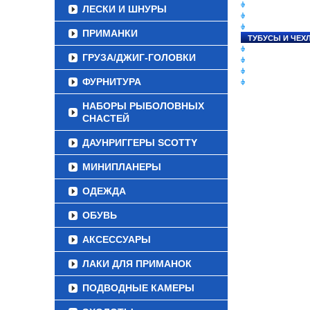
СНАСТИ НА ЛО
ЛЕСКИ И ШНУРЫ
КАТУШКИ
УДИЛИЩА
ПРИМАНКИ
ТУБУСЫ И ЧЕХ
ЛЕСКИ И ШНУР
ГРУЗА/ДЖИГ-ГОЛОВКИ
ПРИМАНКИ
ГРУЗА/ДЖИГ-Г
ФУРНИТУРА
ФУРНИТУРА
НАБОРЫ РЫБОЛОВНЫХ
СНАСТЕЙ
ДАУНРИГГЕРЫ SCOTTY
МИНИПЛАНЕРЫ
ОДЕЖДА
ОБУВЬ
АКСЕССУАРЫ
ЛАКИ ДЛЯ ПРИМАНОК
ПОДВОДНЫЕ КАМЕРЫ