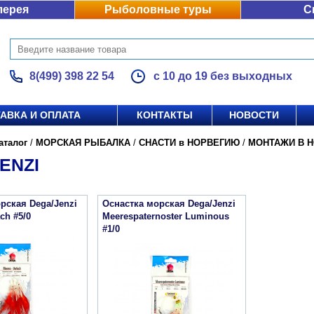
лерея
Рыболовные туры
С
8(499) 398 22 54
с 10 до 19 без выходных
АВКА И ОПЛАТА
КОНТАКТЫ
НОВОСТИ
аталог
/
МОРСКАЯ РЫБАЛКА
/
СНАСТИ в НОРВЕГИЮ
/
МОНТАЖИ В 
ENZI
рская Dega/Jenzi
Оснастка морская Dega/Jenzi
ch #5/0
Meerespaternoster Luminous
#1/0