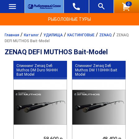
0
РЫБОЛОВНЫЕ ТУРЫ
/
/
/
/
/
Главная
Каталог
УДИЛИЩА
КАСТИНГОВЫЕ
ZENAQ
ZENAQ
DEFI MUTHOS Bait-Model
ZENAQ DEFI MUTHOS Bait-Model
Спиннинг Zenaq Defi
Спиннинг Zenaq Defi
Muthos DM Duro 96HHH
Muthos DM 110HHH Bait
Bait Model
Model
58 600 р.
48 400 р.