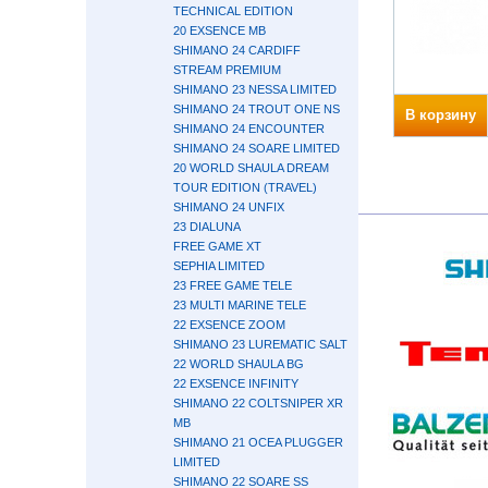
TECHNICAL EDITION
20 EXSENCE MB
SHIMANO 24 CARDIFF
STREAM PREMIUM
SHIMANO 23 NESSA LIMITED
SHIMANO 24 TROUT ONE NS
В корзину
SHIMANO 24 ENCOUNTER
SHIMANO 24 SOARE LIMITED
20 WORLD SHAULA DREAM
TOUR EDITION (TRAVEL)
SHIMANO 24 UNFIX
23 DIALUNA
FREE GAME XT
SEPHIA LIMITED
23 FREE GAME TELE
23 MULTI MARINE TELE
22 EXSENCE ZOOM
SHIMANO 23 LUREMATIC SALT
22 WORLD SHAULA BG
22 EXSENCE INFINITY
SHIMANO 22 COLTSNIPER XR
MB
SHIMANO 21 OCEA PLUGGER
LIMITED
SHIMANO 22 SOARE SS