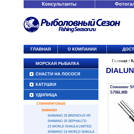
Консультанты
Фотога
ГЛАВНАЯ
О КОМПАНИИ
ДОСТ
Главная
/
К
МОРСКАЯ РЫБАЛКА
DIALU
СНАСТИ НА ЛОСОСЯ
КАТУШКИ
Спиннинг Sh
S706LMB
УДИЛИЩА
СПИННИНГОВЫЕ
SHIMANO
SHIMANO 25 BRENIOUS XR
SHIMANO 25 SEPHIA LTD
23 WORLD SHAULA LIMITED
SHIMANO 24 WORLD SHAULA