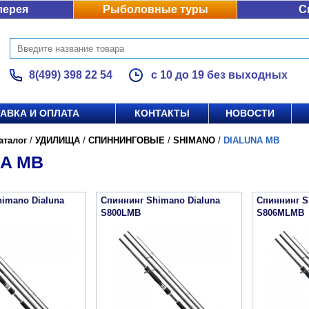
лерея
Рыболовные туры
С
8(499) 398 22 54
с 10 до 19 без выходных
АВКА И ОПЛАТА
КОНТАКТЫ
НОВОСТИ
аталог
/
УДИЛИЩА
/
СПИННИНГОВЫЕ
/
SHIMANO
/
DIALUNA MB
NA MB
imano Dialuna
Спиннинг Shimano Dialuna
Спиннинг S
S800LMB
S806MLMB