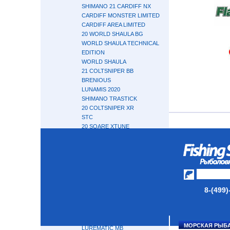
SHIMANO 21 CARDIFF NX
CARDIFF MONSTER LIMITED
CARDIFF AREA LIMITED
20 WORLD SHAULA BG
WORLD SHAULA TECHNICAL
EDITION
WORLD SHAULA
21 COLTSNIPER BB
BRENIOUS
LUNAMIS 2020
SHIMANO TRASTICK
20 COLTSNIPER XR
STC
20 SOARE XTUNE
STC MINI-TELE SPINNING
SHIMANO 20 SEPHIA XTUNE
DIALUNA MB
20 SOARE TT AJING
21 MOONSHOT
LESATH DX
8-(499)
EXSENCE GENOS
EXSENCE
EXSENSE INFINITY
TROUT ONE NS
МОРСКАЯ РЫБ
LUREMATIC MB