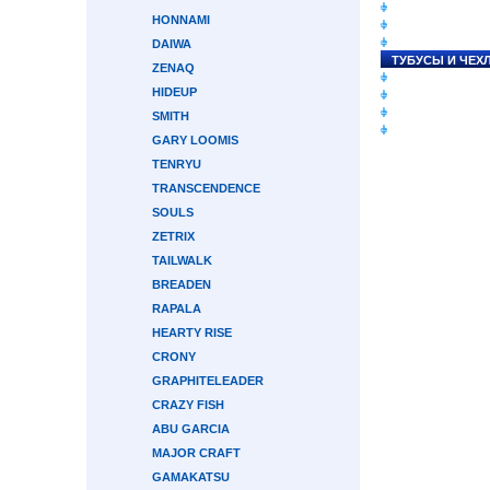
СНАСТИ НА ЛО
HONNAMI
КАТУШКИ
УДИЛИЩА
DAIWA
ТУБУСЫ И ЧЕХ
ZENAQ
ЛЕСКИ И ШНУР
HIDEUP
ПРИМАНКИ
ГРУЗА/ДЖИГ-Г
SMITH
ФУРНИТУРА
GARY LOOMIS
TENRYU
TRANSCENDENCE
SOULS
ZETRIX
TAILWALK
BREADEN
RAPALA
HEARTY RISE
CRONY
GRAPHITELEADER
CRAZY FISH
ABU GARCIA
MAJOR CRAFT
GAMAKATSU