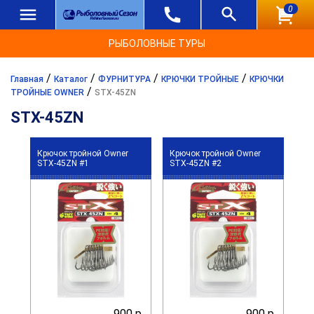
0
РЫБОЛОВНЫЕ ТУРЫ
/
/
/
/
Главная
Каталог
ФУРНИТУРА
КРЮЧКИ ТРОЙНЫЕ
КРЮЧКИ
/
ТРОЙНЫЕ OWNER
STX-45ZN
STX-45ZN
Крючок тройной Owner
Крючок тройной Owner
STX-45ZN #1
STX-45ZN #2
900 р.
900 р.