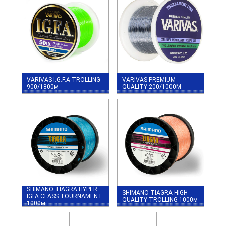
VARIVAS I.G.F.A TROLLING
VARIVAS PREMIUM
900/1800м
QUALITY 200/1000М
SHIMANO TIAGRA HYPER
SHIMANO TIAGRA HIGH
IGFA CLASS TOURNAMENT
QUALITY TROLLING 1000м
1000м