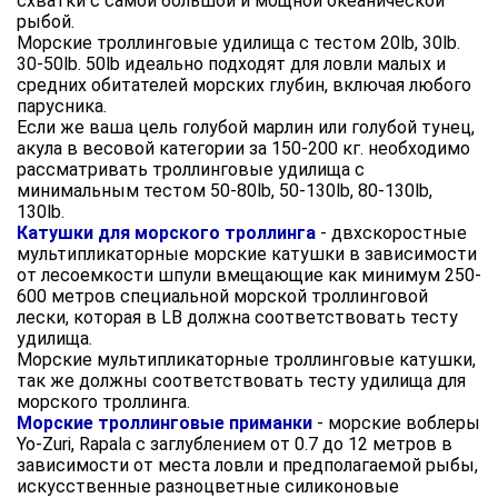
схватки с самой большой и мощной океанической
рыбой.
Морские троллинговые удилища с тестом 20lb, 30lb.
30-50lb. 50lb идеально подходят для ловли малых и
средних обитателей морских глубин, включая любого
парусника.
Если же ваша цель голубой марлин или голубой тунец,
акула в весовой категории за 150-200 кг. необходимо
рассматривать троллинговые удилища с
минимальным тестом 50-80lb, 50-130lb, 80-130lb,
130lb.
Катушки для морского троллинга
- двхскоростные
мультипликаторные морские катушки в зависимости
от лесоемкости шпули вмещающие как минимум 250-
600 метров специальной морской троллинговой
лески, которая в LB должна соответствовать тесту
удилища.
Морские мультипликаторные троллинговые катушки,
так же должны соответствовать тесту удилища для
морского троллинга.
Морские троллинговые приманки
- морские воблеры
Yo-Zuri, Rapala с заглублением от 0.7 до 12 метров в
зависимости от места ловли и предполагаемой рыбы,
искусственные разноцветные силиконовые