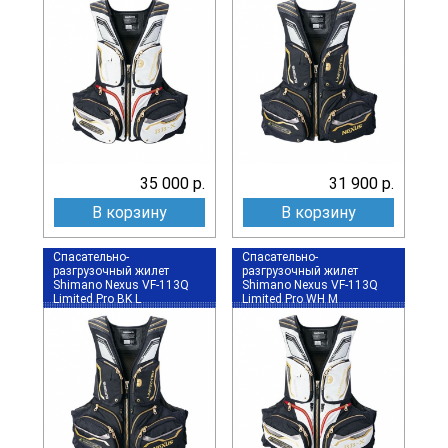
35 000 р.
31 900 р.
В корзину
В корзину
Спасательно-
Спасательно-
разгрузочный жилет
разгрузочный жилет
Shimano Nexus VF-113Q
Shimano Nexus VF-113Q
Limited Pro BK L
Limited Pro WH M