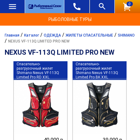
0
РЫБОЛОВНЫЕ ТУРЫ
/
/
/
/
Главная
Каталог
ОДЕЖДА
ЖИЛЕТЫ СПАСАТЕЛЬНЫЕ
SHIMANO
/
NEXUS VF-113Q LIMITED PRO NEW
NEXUS VF-113Q LIMITED PRO NEW
Спасательно-
Спасательно-
разгрузочный жилет
разгрузочный жилет
Shimano Nexus VF-113Q
Shimano Nexus VF-113Q
Limited Pro RD XXL
Limited Pro BK XXL
40 000 р.
39 000 р.