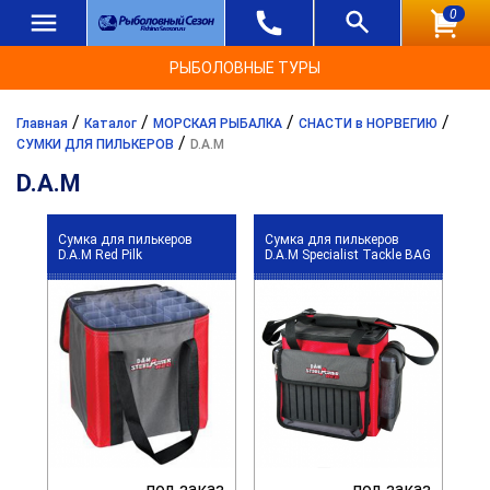
0
РЫБОЛОВНЫЕ ТУРЫ
/
/
/
/
Главная
Каталог
МОРСКАЯ РЫБАЛКА
СНАСТИ в НОРВЕГИЮ
/
СУМКИ ДЛЯ ПИЛЬКЕРОВ
D.A.M
D.A.M
Сумка для пилькеров
Сумка для пилькеров
D.A.M Red Pilk
D.A.M Specialist Tackle BAG
под заказ
под заказ