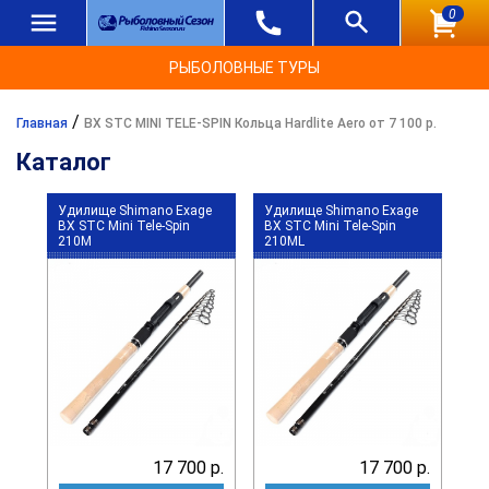
0
РЫБОЛОВНЫЕ ТУРЫ
/
Главная
BX STC MINI TELE-SPIN Кольца Hardlite Aero от 7 100 р.
Каталог
Удилище Shimano Exage
Удилище Shimano Exage
BX STC Mini Tele-Spin
BX STC Mini Tele-Spin
210M
210ML
17 700 р.
17 700 р.