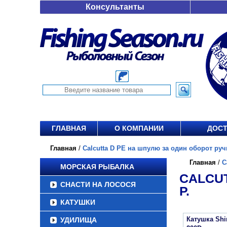
Консультанты
ГЛАВНАЯ
О КОМПАНИИ
ДОСТ
Главная
/
Calcutta D PE на шпулю за один оборот ручки
Главная
/
C
МОРСКАЯ РЫБАЛКА
CALCUT
СНАСТИ НА ЛОСОСЯ
Р.
КАТУШКИ
Катушка Sh
УДИЛИЩА